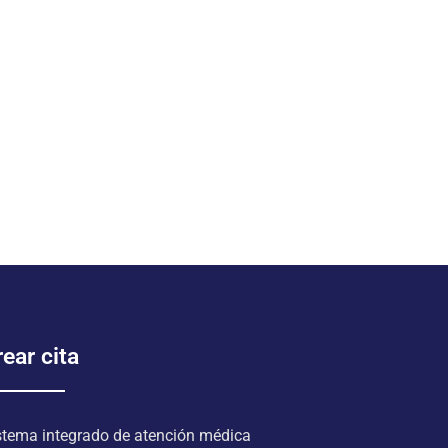
ear cita
stema integrado de atención médica