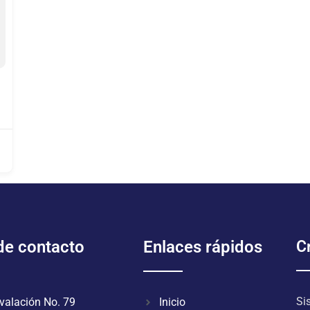
 de contacto
Enlaces rápidos
Cr
Si
valación No. 79
Inicio