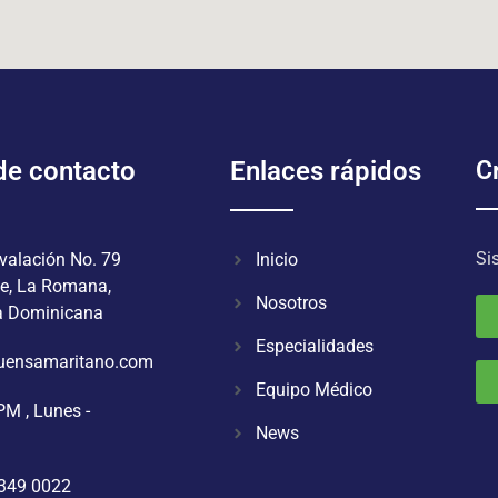
 de contacto
Enlaces rápidos
Cr
Si
valación No. 79
Inicio
de, La Romana,
Nosotros
a Dominicana
Especialidades
uensamaritano.com
Equipo Médico
PM , Lunes -
News
 349 0022