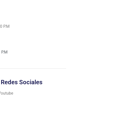
00 P.M
0 P.M
 Redes Sociales
Youtube