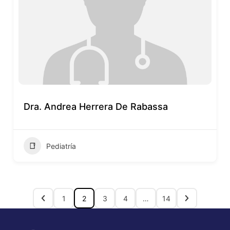
Dra. Andrea Herrera De Rabassa
Pediatría
1
2
3
4
…
14