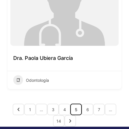
Dra. Paola Ubiera García
Odontología
1
…
3
4
5
6
7
…
14